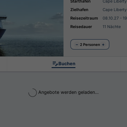
Starthafen
Cape Libert
Zielhafen
Cape Libert
Reisezeitraum
08.10.27 - 19
Reisedauer
11 Nächte
−
+
2 Personen
Buchen
Angebote werden geladen…