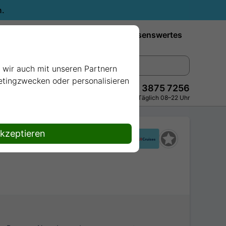
n.
Reiseziele
Reedereien
Wissenswertes
e wir auch mit unseren Partnern
ketingzwecken oder personalisieren
+49 228 3875 7256
Persönlich · Kostenlos · Täglich 08–22 Uhr
akzeptieren