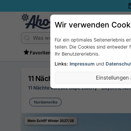
Wir verwenden Cook
Für ein optimales Seitenerlebnis e
teilen. Die Cookies sind entweder
Favoriten
Ihr Benutzererlebnis.
Links:
Impressum
und
Datenschu
11 Nächte - Neuengland und Kan
Einstellungen
11 Nächte von/bis Cape Liberty - Bayonne Ne
Nordamerika
Mein Schiff Winter 2027/28