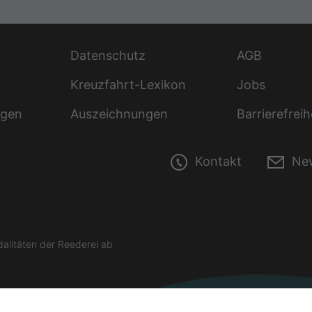
Datenschutz
AGB
Kreuzfahrt-Lexikon
Jobs
ngen
Auszeichnungen
Barrierefreih
Kontakt
New
litäten der Reederei ab