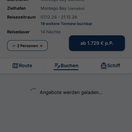
Zielhafen
Montego Bay
(Jamaika)
Reisezeitraum
07.12.26 - 21.12.26
19 weitere Termine buchbar
Reisedauer
14 Nächte
ab
1.729 €
p.P.
−
+
2 Personen
Route
Buchen
Schiff
Angebote werden geladen…