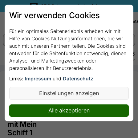
35€ Reisegutschein sichern.
Wir verwenden Cookies
Empfehlungen
Reiseziele
Reedereien
Wissens
Für ein optimales Seitenerlebnis erheben wir mit
Hilfe von Cookies Nutzungsinformationen, die wir
auch mit unseren Partnern teilen. Die Cookies sind
entweder für die Seitenfunktion notwendig, dienen
+49 228 3875 7256
Persönlich · Kostenlos · Täglich 08–22 Uhr
Analyse- und Marketingzwecken oder
personalisieren Ihr Benutzererlebnis.
Links:
Impressum
und
Datenschutz
14 Nächte -
Best of
Einstellungen anzeigen
Mittelamerika
- ab/bis
Alle akzeptieren
Montego Bay
mit Mein
Schiff 1