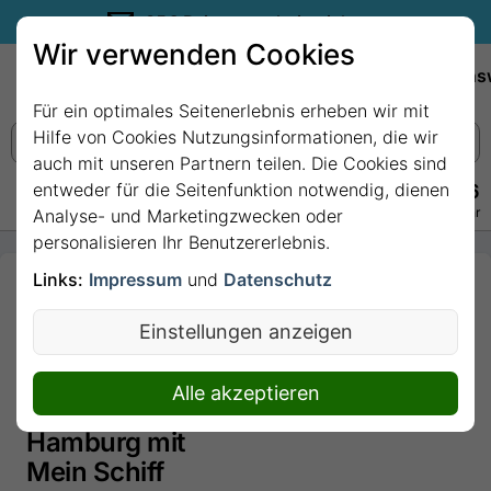
35€ Reisegutschein sichern.
Wir verwenden Cookies
Empfehlungen
Reiseziele
Reedereien
Wissens
Für ein optimales Seitenerlebnis erheben wir mit
Hilfe von Cookies Nutzungsinformationen, die wir
auch mit unseren Partnern teilen. Die Cookies sind
entweder für die Seitenfunktion notwendig, dienen
+49 228 3875 7256
Persönlich · Kostenlos · Täglich 08–22 Uhr
Analyse- und Marketingzwecken oder
personalisieren Ihr Benutzererlebnis.
Links:
Impressum
und
Datenschutz
3 Nächte -
Hygge-
Einstellungen anzeigen
Momente in
Kopenhagen
Alle akzeptieren
- ab Kiel/bis
Hamburg mit
Mein Schiff