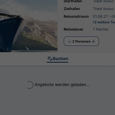
Starthafen
Triest
(Italien)
Zielhafen
Triest
(Italien)
Reisezeitraum
01.08.27 - 0
12 weitere T
Reisedauer
7 Nächte
−
+
2 Personen
Buchen
Angebote werden geladen…