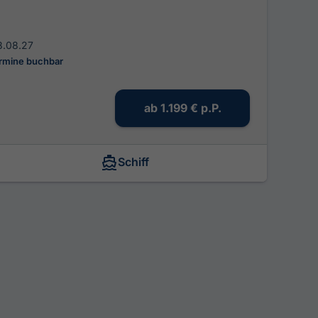
8.08.27
ermine buchbar
ab
1.199 €
p.P.
Schiff