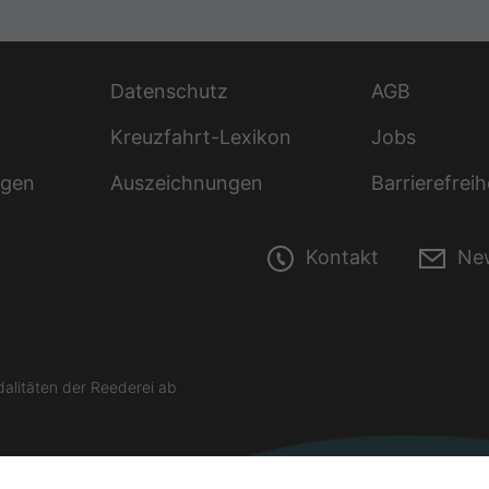
Datenschutz
AGB
Kreuzfahrt-Lexikon
Jobs
ngen
Auszeichnungen
Barrierefreih
Kontakt
New
litäten der Reederei ab