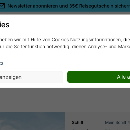
Newsletter abonnieren und
35€ Reisegutschein sicher
Empfehlungen
ies
rheben wir mit Hilfe von Cookies Nutzungsinformationen, di
 für die Seitenfunktion notwendig, dienen Analyse- und Mar
tz
a - ab/bis Triest mit Mein Schiff 4
Alle 
 anzeigen
Schiff
Mein Schiff 4