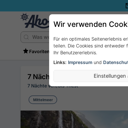
Wir verwenden Cook
Für ein optimales Seitenerlebnis e
teilen. Die Cookies sind entweder
Favoriten
Ihr Benutzererlebnis.
Links:
Impressum
und
Datenschu
7 Nächte - Sonnenseiten der Adri
Einstellungen
7 Nächte von/bis Triest
Mittelmeer