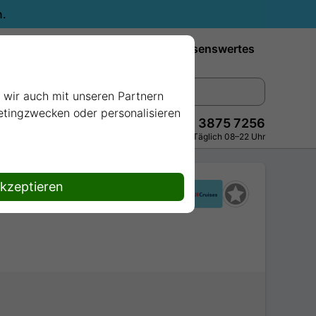
n.
Reiseziele
Reedereien
Wissenswertes
e wir auch mit unseren Partnern
ketingzwecken oder personalisieren
+49 228 3875 7256
Persönlich · Kostenlos · Täglich 08–22 Uhr
akzeptieren