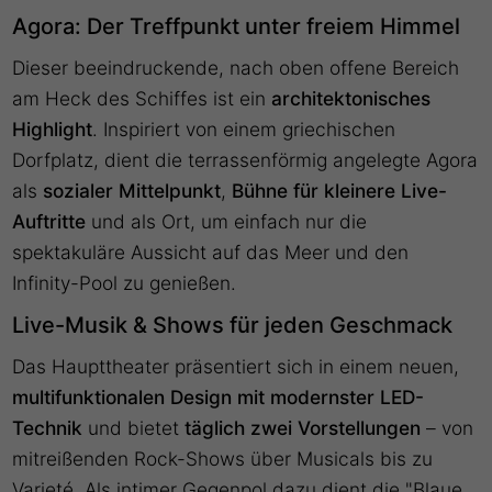
Agora: Der Treffpunkt unter freiem Himmel
Dieser beeindruckende, nach oben offene Bereich
am Heck des Schiffes ist ein
architektonisches
Highlight
. Inspiriert von einem griechischen
Dorfplatz, dient die terrassenförmig angelegte Agora
als
sozialer Mittelpunkt
,
Bühne für kleinere Live-
Auftritt
e
und als Ort, um einfach nur die
spektakuläre Aussicht auf das Meer und den
Infinity-Pool zu genießen.
Live-Musik & Shows für jeden Geschmack
Das Haupttheater präsentiert sich in einem neuen,
multifunktionalen Design mit modernster LED-
Technik
und bietet
täglich zwei Vorstellungen
– von
mitreißenden Rock-Shows über Musicals bis zu
Varieté. Als intimer Gegenpol dazu dient die "Blaue