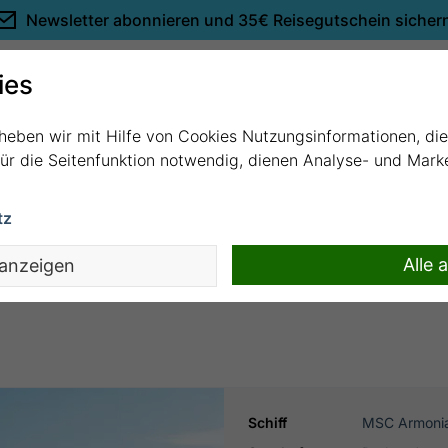
Newsletter abonnieren und
35€ Reisegutschein sicher
Empfehlungen
ies
rheben wir mit Hilfe von Cookies Nutzungsinformationen, di
 für die Seitenfunktion notwendig, dienen Analyse- und Mar
tz
n mit MSC Armonia
Alle 
 anzeigen
Schiff
MSC Armoni