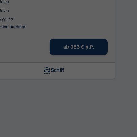
frika)
frika)
9.01.27
rmine buchbar
ab
383 €
p.P.
Schiff