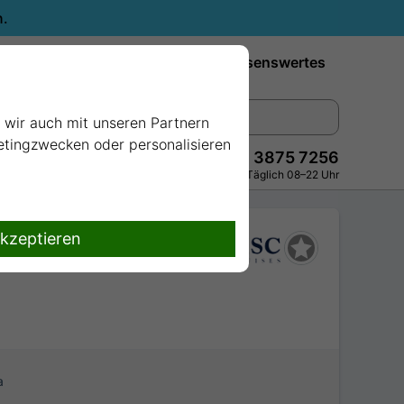
n.
Reiseziele
Reedereien
Wissenswertes
e wir auch mit unseren Partnern
ketingzwecken oder personalisieren
+49 228 3875 7256
Persönlich · Kostenlos · Täglich 08–22 Uhr
akzeptieren
a