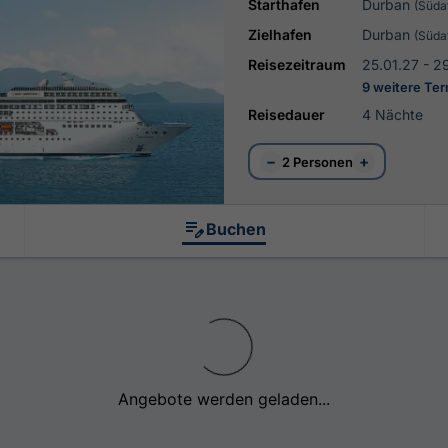
Starthafen
Durban
(Süda
Zielhafen
Durban
(Süda
Reisezeitraum
25.01.27 - 2
9 weitere Te
Reisedauer
4 Nächte
−
+
2 Personen
Buchen
Angebote werden geladen...