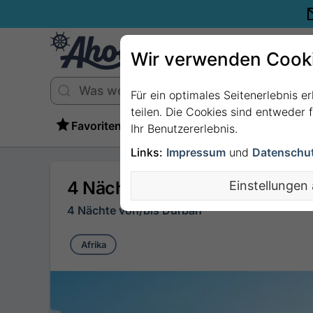
Wir verwenden Cook
Für ein optimales Seitenerlebnis e
teilen. Die Cookies sind entweder
Favoriten
Ihr Benutzererlebnis.
Links:
Impressum
und
Datenschu
4 Nächte Afrika ab/bis Durba
Einstellungen
4 Nächte von/bis Durban
Afrika