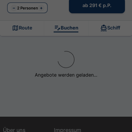
ab
291 €
p.P.
−
+
2 Personen
Route
Buchen
Schiff
Angebote werden geladen...
Über uns
Impressum