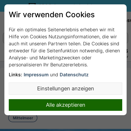
35€ Reisegutschein sichern.
Wir verwenden Cookies
Empfehlungen
Reiseziele
Reedereien
Wissens
Für ein optimales Seitenerlebnis erheben wir mit
Hilfe von Cookies Nutzungsinformationen, die wir
auch mit unseren Partnern teilen. Die Cookies sind
entweder für die Seitenfunktion notwendig, dienen
+49 228 3875 7256
Persönlich · Kostenlos · Täglich 08–22 Uhr
Analyse- und Marketingzwecken oder
personalisieren Ihr Benutzererlebnis.
Links:
Impressum
und
Datenschutz
4 Nächte Mittelmeer ab
Bari bis Istanbul mit
Einstellungen anzeigen
MSC Orchestra
4 Nächte von Bari bis Istanbul
Alle akzeptieren
Mittelmeer