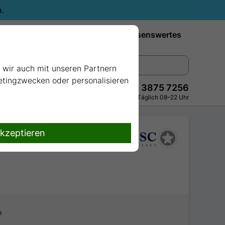
n.
Reiseziele
Reedereien
Wissenswertes
e wir auch mit unseren Partnern
ketingzwecken oder personalisieren
+49 228 3875 7256
Persönlich · Kostenlos · Täglich 08–22 Uhr
akzeptieren
a