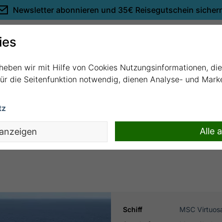
Newsletter abonnieren und
35€ Reisegutschein sicher
Empfehlungen
ies
rheben wir mit Hilfe von Cookies Nutzungsinformationen, di
 für die Seitenfunktion notwendig, dienen Analyse- und Mar
tz
rseille mit MSC Virtuosa
Alle 
 anzeigen
Schiff
MSC Virtuos