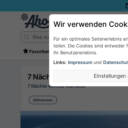
Wir verwenden Cook
Für ein optimales Seitenerlebnis e
teilen. Die Cookies sind entweder
Favoriten
Ihr Benutzererlebnis.
Links:
Impressum
und
Datenschu
7 Nächte Mittelmeer ab/bis Ma
Einstellungen
7 Nächte von/bis Marseille
Mittelmeer