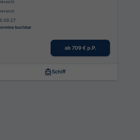
nkreich)
nkreich)
6.09.27
Termine buchbar
ab
709 €
p.P.
Schiff