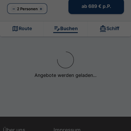
ab
689 €
p.P.
−
+
2 Personen
Route
Buchen
Schiff
Angebote werden geladen...
Über uns
Impressum