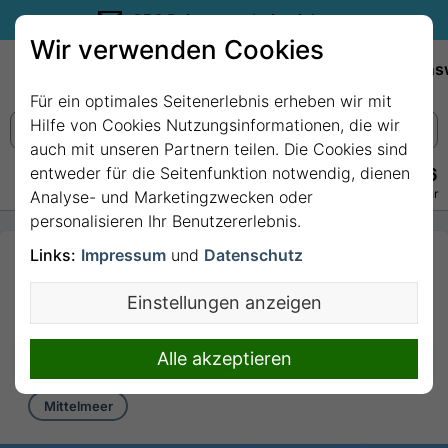
35€ Reisegutschein sichern.
Wir verwenden Cookies
Empfehlungen
Reiseziele
Reedereien
Wissens
Für ein optimales Seitenerlebnis erheben wir mit
Hilfe von Cookies Nutzungsinformationen, die wir
auch mit unseren Partnern teilen. Die Cookies sind
entweder für die Seitenfunktion notwendig, dienen
+49 228 3875 7256
Persönlich · Kostenlos · Täglich 08–22 Uhr
Analyse- und Marketingzwecken oder
personalisieren Ihr Benutzererlebnis.
Links:
Impressum
und
Datenschutz
7 Nächte Mittelmeer
ab/bis Marseille mit
Einstellungen anzeigen
MSC World Asia
7 Nächte von/bis Marseille
Alle akzeptieren
Mittelmeer