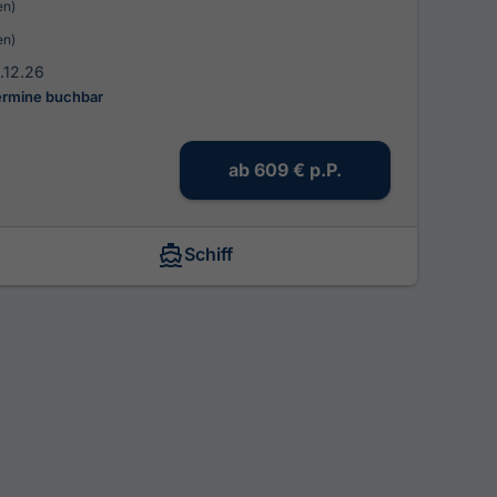
en)
en)
2.12.26
Termine buchbar
ab
609 €
p.P.
Schiff