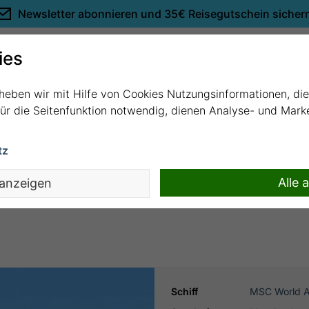
Newsletter abonnieren und
35€ Reisegutschein sicher
Empfehlungen
ies
rheben wir mit Hilfe von Cookies Nutzungsinformationen, di
 für die Seitenfunktion notwendig, dienen Analyse- und Mar
tz
essina mit MSC World Asia
Alle 
 anzeigen
Schiff
MSC World A