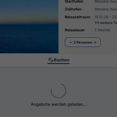
Starthafen
Messina
(Itali
Zielhafen
Messina
(Itali
Reisezeitraum
15.12.26 - 2
111 weitere 
Reisedauer
7 Nächte
−
+
2 Personen
Buchen
Angebote werden geladen...