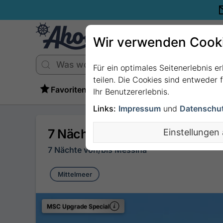
Wir verwenden Cook
Für ein optimales Seitenerlebnis e
teilen. Die Cookies sind entweder
Favoriten
Ihr Benutzererlebnis.
Links:
Impressum
und
Datenschu
7 Nächte Mittelmeer ab/bis M
Einstellungen
7 Nächte von/bis Messina
Mittelmeer
MSC Upgrade Special