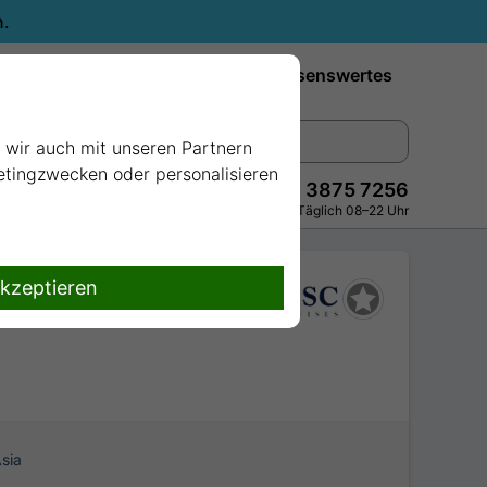
n.
Reiseziele
Reedereien
Wissenswertes
e wir auch mit unseren Partnern
ketingzwecken oder personalisieren
+49 228 3875 7256
Persönlich · Kostenlos · Täglich 08–22 Uhr
akzeptieren
sia