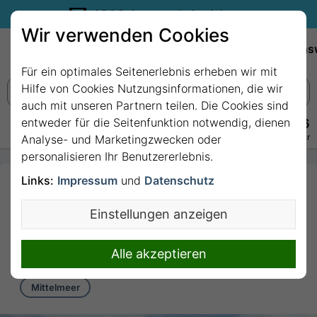
35€ Reisegutschein sichern.
Wir verwenden Cookies
Empfehlungen
Reiseziele
Reedereien
Wissens
Für ein optimales Seitenerlebnis erheben wir mit
Hilfe von Cookies Nutzungsinformationen, die wir
auch mit unseren Partnern teilen. Die Cookies sind
entweder für die Seitenfunktion notwendig, dienen
+49 228 3875 7256
Persönlich · Kostenlos · Täglich 08–22 Uhr
Analyse- und Marketingzwecken oder
personalisieren Ihr Benutzererlebnis.
Links:
Impressum
und
Datenschutz
7 Nächte Mittelmeer
ab/bis Neapel mit
Einstellungen anzeigen
MSC Divina
7 Nächte von/bis Neapel
Alle akzeptieren
Mittelmeer