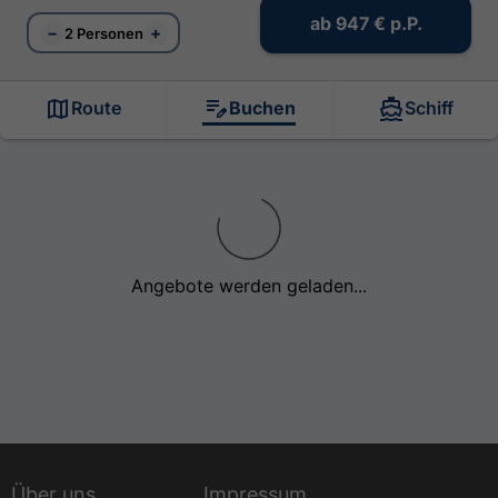
ab
947 €
p.P.
−
+
2 Personen
Route
Buchen
Schiff
Angebote werden geladen...
Über uns
Impressum