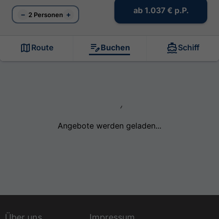
ab
1.037 €
p.P.
−
+
2 Personen
Route
Buchen
Schiff
Angebote werden geladen...
Über uns
Impressum