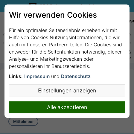
35€ Reisegutschein sichern.
Wir verwenden Cookies
Empfehlungen
Reiseziele
Reedereien
Wissens
Für ein optimales Seitenerlebnis erheben wir mit
Hilfe von Cookies Nutzungsinformationen, die wir
auch mit unseren Partnern teilen. Die Cookies sind
entweder für die Seitenfunktion notwendig, dienen
+49 228 3875 7256
Persönlich · Kostenlos · Täglich 08–22 Uhr
Analyse- und Marketingzwecken oder
personalisieren Ihr Benutzererlebnis.
Links:
Impressum
und
Datenschutz
7 Nächte Mittelmeer
ab/bis Valletta mit
Einstellungen anzeigen
MSC Seaview
7 Nächte von/bis Valletta
Alle akzeptieren
Mittelmeer