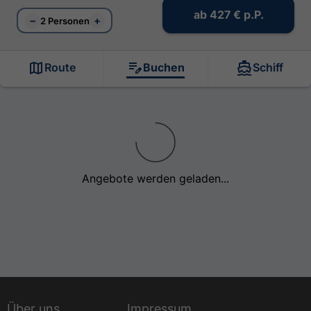
ab
427 €
p.P.
−
+
2 Personen
Route
Buchen
Schiff
Angebote werden geladen...
Über uns
Impressum