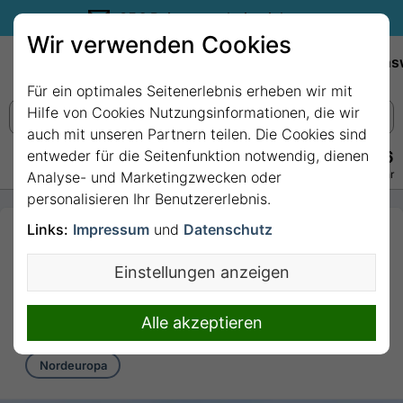
35€ Reisegutschein sichern.
Wir verwenden Cookies
Empfehlungen
Reiseziele
Reedereien
Wissens
Für ein optimales Seitenerlebnis erheben wir mit
Hilfe von Cookies Nutzungsinformationen, die wir
auch mit unseren Partnern teilen. Die Cookies sind
entweder für die Seitenfunktion notwendig, dienen
+49 228 3875 7256
Persönlich · Kostenlos · Täglich 08–22 Uhr
Analyse- und Marketingzwecken oder
personalisieren Ihr Benutzererlebnis.
Links:
Impressum
und
Datenschutz
7 Nächte Nordeuropa
ab/bis Hamburg mit
Einstellungen anzeigen
MSC Preziosa
7 Nächte von/bis Hamburg
Alle akzeptieren
Nordeuropa