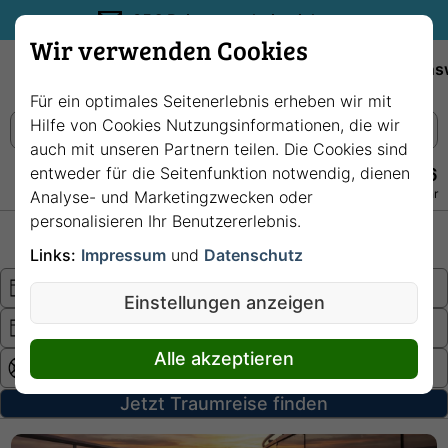
35€ Reisegutschein sichern.
Wir verwenden Cookies
Empfehlungen
Reiseziele
Reedereien
Wissens
Für ein optimales Seitenerlebnis erheben wir mit
Hilfe von Cookies Nutzungsinformationen, die wir
auch mit unseren Partnern teilen. Die Cookies sind
entweder für die Seitenfunktion notwendig, dienen
+49 228 3875 7256
Persönlich · Kostenlos · Täglich 08–22 Uhr
Analyse- und Marketingzwecken oder
personalisieren Ihr Benutzererlebnis.
Hochsee
Fluss
Links:
Impressum
und
Datenschutz
Einstellungen anzeigen
Alle akzeptieren
Jetzt Traumreise finden