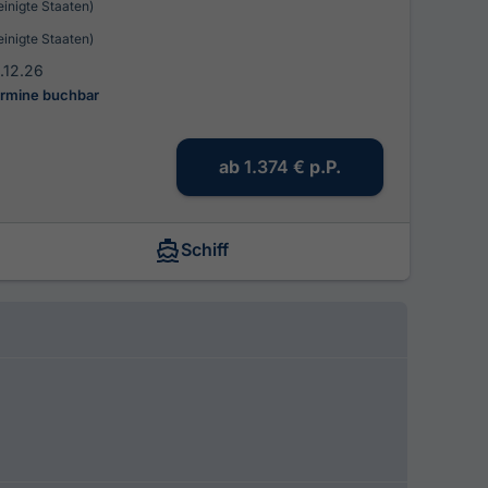
einigte Staaten)
einigte Staaten)
2.12.26
ermine buchbar
ab
1.374 €
p.P.
Schiff