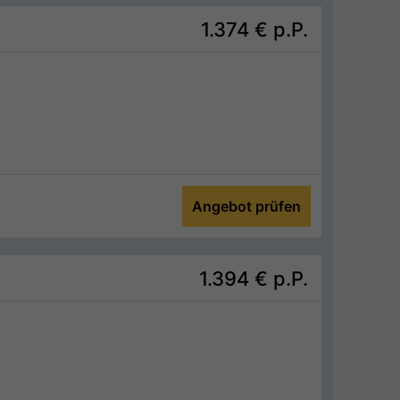
1.374 €
p.P.
Angebot prüfen
1.394 €
p.P.