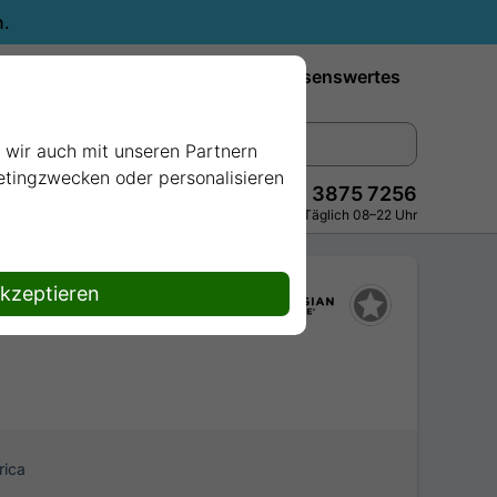
n.
Reiseziele
Reedereien
Wissenswertes
e wir auch mit unseren Partnern
ketingzwecken oder personalisieren
+49 228 3875 7256
Persönlich · Kostenlos · Täglich 08–22 Uhr
akzeptieren
rica