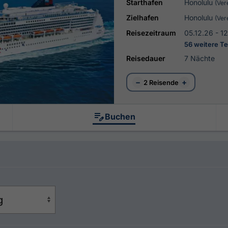
Starthafen
Honolulu
(Ver
Zielhafen
Honolulu
(Ver
Reisezeitraum
05.12.26 - 1
56 weitere T
Reisedauer
7 Nächte
−
+
2 Reisende
Buchen