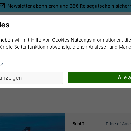
Newsletter abonnieren und
35€ Reisegutschein sicher
Empfehlungen
ies
rheben wir mit Hilfe von Cookies Nutzungsinformationen, di
 für die Seitenfunktion notwendig, dienen Analyse- und Mar
tz
s mit Pride of America
Alle 
 anzeigen
Schiff
Pride of Ame