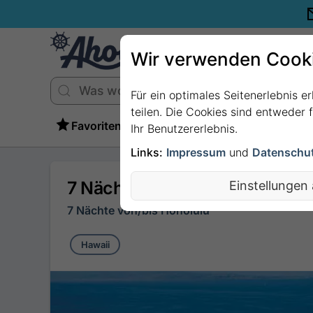
Wir verwenden Cook
Für ein optimales Seitenerlebnis e
teilen. Die Cookies sind entweder
Favoriten
Ihr Benutzererlebnis.
Links:
Impressum
und
Datenschu
7 Nächte - Inselzauber Hawaii
Einstellungen
7 Nächte von/bis Honolulu
Hawaii