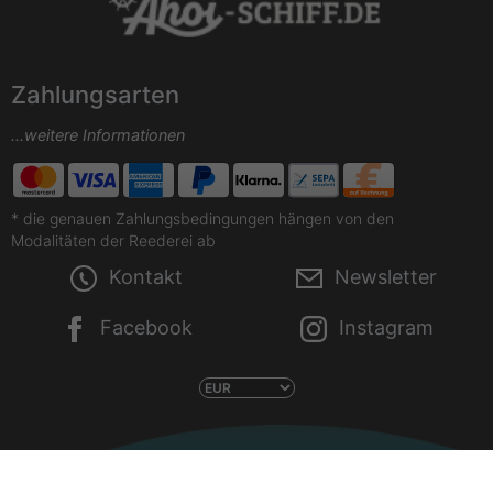
Zahlungsarten
...weitere Informationen
* die genauen Zahlungsbedingungen hängen von den
Modalitäten der Reederei ab
Kontakt
Newsletter
Facebook
Instagram