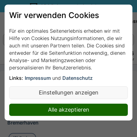
35€ Reisegutschein sichern.
Wir verwenden Cookies
Empfehlungen
Reiseziele
Reedereien
Wissens
Für ein optimales Seitenerlebnis erheben wir mit
Hilfe von Cookies Nutzungsinformationen, die wir
auch mit unseren Partnern teilen. Die Cookies sind
entweder für die Seitenfunktion notwendig, dienen
+49 228 3875 7256
Persönlich · Kostenlos · Täglich 08–22 Uhr
Analyse- und Marketingzwecken oder
personalisieren Ihr Benutzererlebnis.
Links:
Impressum
und
Datenschutz
168 Nächte - Große
Amerika & Südsee-
Einstellungen anzeigen
Reise (AMA532) mit MS
Amadea
Alle akzeptieren
168 Nächte von Hamburg bis
Bremerhaven