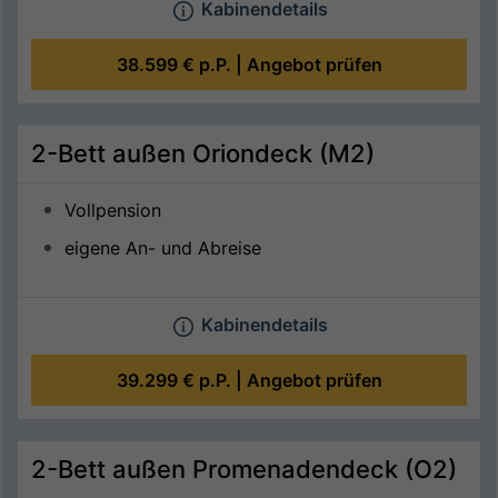
Kabinendetails
38.599 €
p.P. |
Angebot prüfen
2-Bett außen Oriondeck (M2)
Vollpension
eigene An- und Abreise
Kabinendetails
39.299 €
p.P. |
Angebot prüfen
2-Bett außen Promenadendeck (O2)