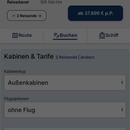
Reisedauer
168 Nächte
ab
37.899 €
p.P.
−
+
2 Reisende
Route
Buchen
Schiff
Kabinen & Tarife
2 Reisende | ändern
Kabinentyp
Flugoptionen