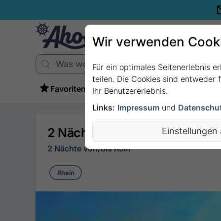
Wir verwenden Cook
Für ein optimales Seitenerlebnis e
teilen. Die Cookies sind entweder
Favoriten
Ihr Benutzererlebnis.
Links:
Impressum
und
Datenschu
2 Nächte - Rheinische Genu
Einstellungen
2 Nächte von/bis Köln
Rhein