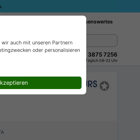
n.
Reiseziele
Reedereien
Wissenswertes
e wir auch mit unseren Partnern
ketingzwecken oder personalisieren
+49 228 3875 7256
Persönlich · Kostenlos · Täglich 08–22 Uhr
akzeptieren
TA