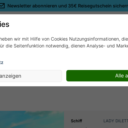
Newsletter abonnieren und
35€ Reisegutschein sicher
Empfehlungen
ies
rheben wir mit Hilfe von Cookies Nutzungsinformationen, di
 für die Seitenfunktion notwendig, dienen Analyse- und Mar
tz
ssmomente mit LADY DILETTA
Alle 
 anzeigen
Schiff
LADY DILET