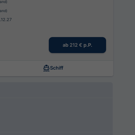
and)
and)
.12.27
ab
212 €
p.P.
Schiff