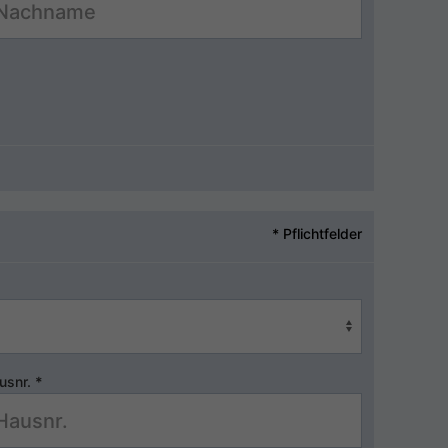
* Pflichtfelder
usnr.
*