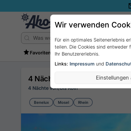
Wir verwenden Cook
Für ein optimales Seitenerlebnis e
teilen. Die Cookies sind entweder
Favoriten
Ihr Benutzererlebnis.
Links:
Impressum
und
Datenschu
4 Nächte - Rheinische Entde
Einstellungen
4 Nächte von/bis Köln
Benelux
Mosel
Rhein