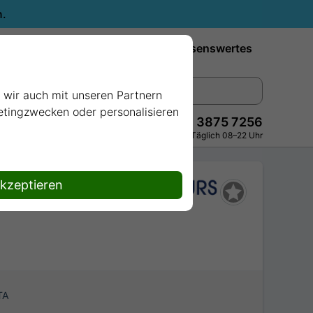
n.
Reiseziele
Reedereien
Wissenswertes
e wir auch mit unseren Partnern
ketingzwecken oder personalisieren
+49 228 3875 7256
Persönlich · Kostenlos · Täglich 08–22 Uhr
akzeptieren
TA