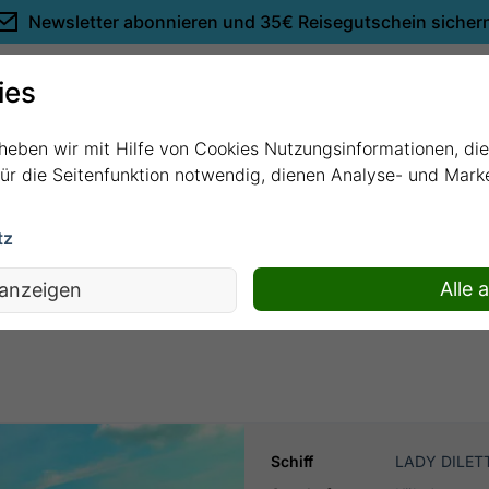
Newsletter abonnieren und
35€ Reisegutschein sicher
Empfehlungen
ies
rheben wir mit Hilfe von Cookies Nutzungsinformationen, di
 für die Seitenfunktion notwendig, dienen Analyse- und Mar
tz
ckungsreise mit LADY DILETTA
Alle 
 anzeigen
Schiff
LADY DILET