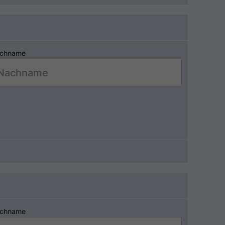
chname
chname