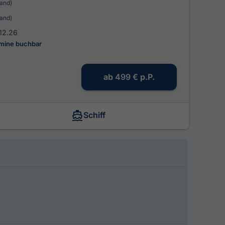
and)
and)
.12.26
rmine buchbar
ab
499 €
p.P.
Schiff