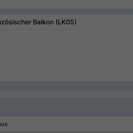
nzösischer Balkon (LK05)