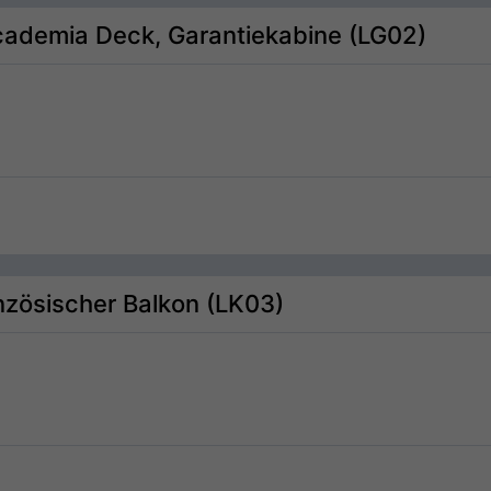
cademia Deck, Garantiekabine (LG02)
nzösischer Balkon (LK03)