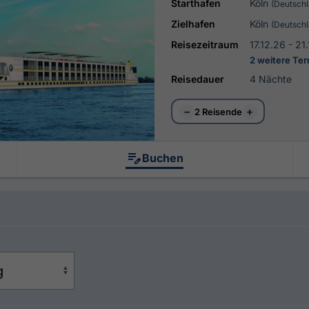
Starthafen
Köln
(Deutschl
Zielhafen
Köln
(Deutschl
Reisezeitraum
17.12.26 - 21
2 weitere Te
Reisedauer
4 Nächte
−
+
2 Reisende
Buchen