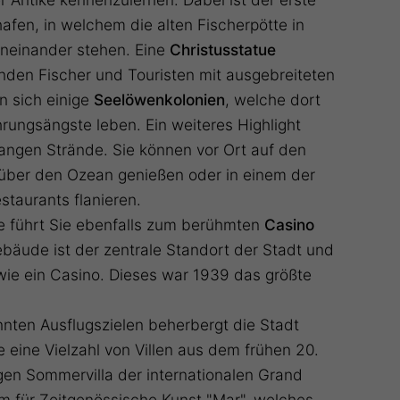
hafen, in welchem die alten Fischerpötte in
aneinander stehen. Eine
Christusstatue
enden Fischer und Touristen mit ausgebreiteten
 sich einige
Seelöwenkolonien
, welche dort
hrungsängste leben. Ein weiteres Highlight
langen Strände. Sie können vor Ort auf den
 über den Ozean genießen oder in einem der
staurants flanieren.
 führt Sie ebenfalls zum berühmten
Casino
bäude ist der zentrale Standort der Stadt und
wie ein Casino. Dieses war 1939 das größte
nten Ausflugszielen beherbergt die Stadt
 eine Vielzahl von Villen aus dem frühen 20.
igen Sommervilla der internationalen Grand
 für Zeitgenössische Kunst "Mar", welches