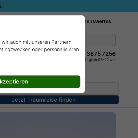
n.
Reiseziele
Reedereien
Wissenswertes
e wir auch mit unseren Partnern
ketingzwecken oder personalisieren
+49 228 3875 7256
Persönlich · Kostenlos · Täglich 08–22 Uhr
akzeptieren
Jetzt Traumreise finden