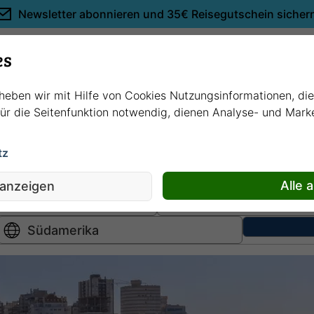
Newsletter abonnieren und
35€ Reisegutschein sicher
Empfehlungen
es
rheben wir mit Hilfe von Cookies Nutzungsinformationen, di
 für die Seitenfunktion notwendig, dienen Analyse- und Mar
tz
Hochsee
kreuzfahrten
Fluss
kreuzfahrten
Alle 
 anzeigen