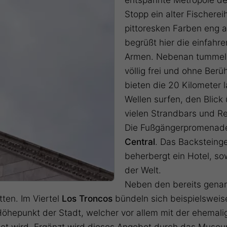
Stopp ein alter Fischerei
pittoresken Farben eng 
begrüßt hier die einfahr
Armen. Nebenan tummeln
völlig frei und ohne Berü
bieten die 20 Kilometer 
Wellen surfen, den Blick
vielen Strandbars und Re
Die Fußgängerpromenade
Central
. Das Backsteinge
beherbergt ein Hotel, so
der Welt.
Neben den bereits genan
tten. Im Viertel
Los Troncos
bündeln sich beispielsweise
 Höhepunkt der Stadt, welcher vor allem mit der ehemal
t wird. Ergänzt wird dieses Angebot durch das Museum