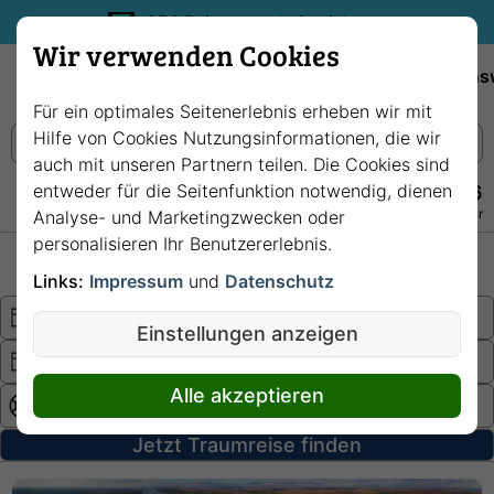
35€ Reisegutschein sichern.
Wir verwenden Cookies
Empfehlungen
Reiseziele
Reedereien
Wissens
Für ein optimales Seitenerlebnis erheben wir mit
Hilfe von Cookies Nutzungsinformationen, die wir
auch mit unseren Partnern teilen. Die Cookies sind
entweder für die Seitenfunktion notwendig, dienen
+49 228 3875 7256
Persönlich · Kostenlos · Täglich 08–22 Uhr
Analyse- und Marketingzwecken oder
personalisieren Ihr Benutzererlebnis.
Hochsee
Fluss
Links:
Impressum
und
Datenschutz
Einstellungen anzeigen
Alle akzeptieren
Jetzt Traumreise finden