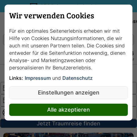
35€ Reisegutschein sichern.
Wir verwenden Cookies
Empfehlungen
Reiseziele
Reedereien
Wissens
Für ein optimales Seitenerlebnis erheben wir mit
Hilfe von Cookies Nutzungsinformationen, die wir
auch mit unseren Partnern teilen. Die Cookies sind
entweder für die Seitenfunktion notwendig, dienen
+49 228 3875 7256
Persönlich · Kostenlos · Täglich 08–22 Uhr
Analyse- und Marketingzwecken oder
personalisieren Ihr Benutzererlebnis.
Hochsee
Fluss
Links:
Impressum
und
Datenschutz
Einstellungen anzeigen
Alle akzeptieren
Jetzt Traumreise finden