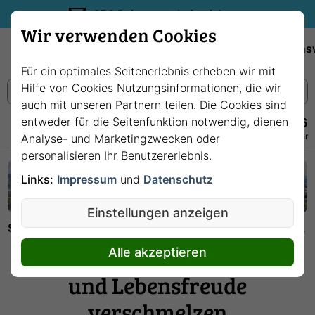
35€ Reisegutschein sichern.
Wir verwenden Cookies
Empfehlungen
Reiseziele
Reedereien
Wissens
Für ein optimales Seitenerlebnis erheben wir mit
Hilfe von Cookies Nutzungsinformationen, die wir
auch mit unseren Partnern teilen. Die Cookies sind
entweder für die Seitenfunktion notwendig, dienen
+49 228 3875 7256
Persönlich · Kostenlos · Täglich 08–22 Uhr
Analyse- und Marketingzwecken oder
personalisieren Ihr Benutzererlebnis.
Links:
Impressum
und
Datenschutz
Einstellungen anzeigen
Startseite
Deutschland
Bonn: Wo Geschichte, Kultur und Lebensfreude verschmelzen
Bonn: Wo Geschichte, Kultur
Alle akzeptieren
und Lebensfreude
verschmelzen