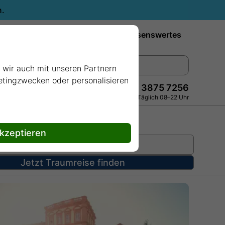
n.
Reiseziele
Reedereien
Wissenswertes
e wir auch mit unseren Partnern
ketingzwecken oder personalisieren
+49 228 3875 7256
Persönlich · Kostenlos · Täglich 08–22 Uhr
akzeptieren
Jetzt Traumreise finden