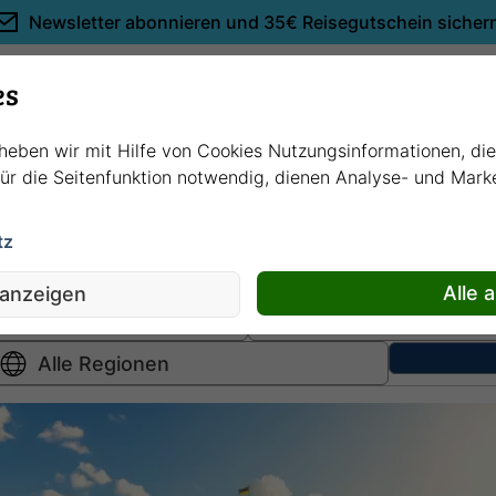
Newsletter abonnieren und
35€ Reisegutschein sicher
Empfehlungen
es
rheben wir mit Hilfe von Cookies Nutzungsinformationen, di
 für die Seitenfunktion notwendig, dienen Analyse- und Mar
tz
Hochsee
kreuzfahrten
Fluss
kreuzfahrten
Alle 
 anzeigen