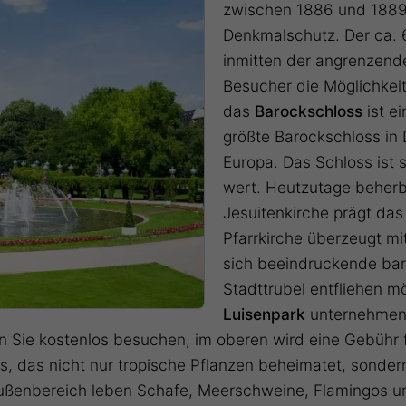
zwischen 1886 und 1889 
Denkmalschutz. Der ca. 6
inmitten der angrenzen
Besucher die Möglichkei
das
Barockschloss
ist e
größte Barockschloss in
Europa. Das Schloss ist 
wert. Heutzutage beherber
Jesuitenkirche prägt das
Pfarrkirche überzeugt mi
sich beeindruckende ba
Stadttrubel entfliehen mö
Luisenpark
unternehmen.
n Sie kostenlos besuchen, im oberen wird eine Gebühr f
 das nicht nur tropische Pflanzen beheimatet, sondern
ßenbereich leben Schafe, Meerschweine, Flamingos und