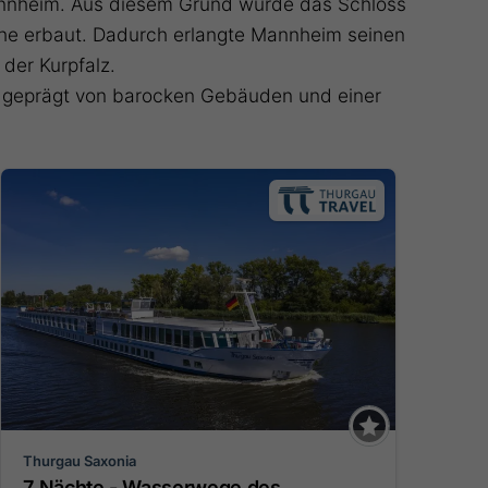
nnheim. Aus diesem Grund wurde das Schloss
che erbaut. Dadurch erlangte Mannheim seinen
 der Kurpfalz.
st geprägt von barocken Gebäuden und einer
Thurgau Saxonia
7 Nächte - Wasserwege des