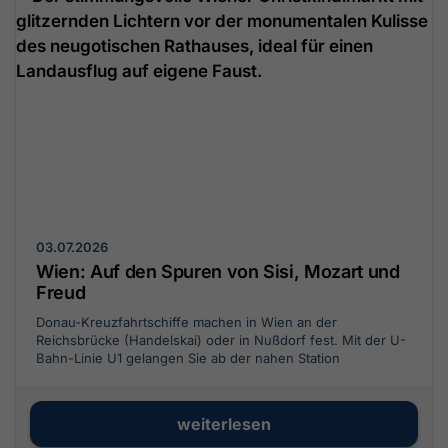
03.07.2026
Wien: Auf den Spuren von Sisi, Mozart und
Freud
Donau-Kreuzfahrtschiffe machen in Wien an der
Reichsbrücke (Handelskai) oder in Nußdorf fest. Mit der U-
Bahn-Linie U1 gelangen Sie ab der nahen Station
Vorgartenstraße in exakt acht Minuten ohne Umsteigen
direkt zum Stephansplatz im Zentrum. Dieser kompakte
Guide zeigt Ihnen die schnellsten Öffi-Transfers, praktische
weiterlesen
Ticket-Tipps und wie Sie kaiserliche Highlights wie das