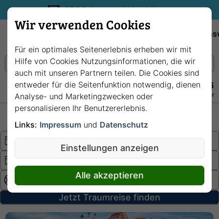
35€ Reisegutschein sichern.
Wir verwenden Cookies
Empfehlungen
Reiseziele
Reedereien
Wissens
Für ein optimales Seitenerlebnis erheben wir mit
Hilfe von Cookies Nutzungsinformationen, die wir
auch mit unseren Partnern teilen. Die Cookies sind
entweder für die Seitenfunktion notwendig, dienen
+49 228 3875 7256
Persönlich · Kostenlos · Täglich 08–22 Uhr
Analyse- und Marketingzwecken oder
personalisieren Ihr Benutzererlebnis.
Hochsee
Fluss
Links:
Impressum
und
Datenschutz
Einstellungen anzeigen
Alle akzeptieren
Jetzt Traumreise finden