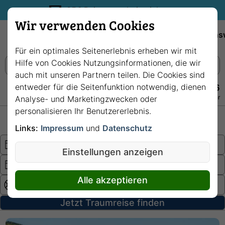
35€ Reisegutschein sichern.
Wir verwenden Cookies
Empfehlungen
Reiseziele
Reedereien
Wissens
Für ein optimales Seitenerlebnis erheben wir mit
Hilfe von Cookies Nutzungsinformationen, die wir
auch mit unseren Partnern teilen. Die Cookies sind
entweder für die Seitenfunktion notwendig, dienen
+49 228 3875 7256
Persönlich · Kostenlos · Täglich 08–22 Uhr
Analyse- und Marketingzwecken oder
personalisieren Ihr Benutzererlebnis.
Hochsee
Fluss
Links:
Impressum
und
Datenschutz
Einstellungen anzeigen
Alle akzeptieren
Jetzt Traumreise finden