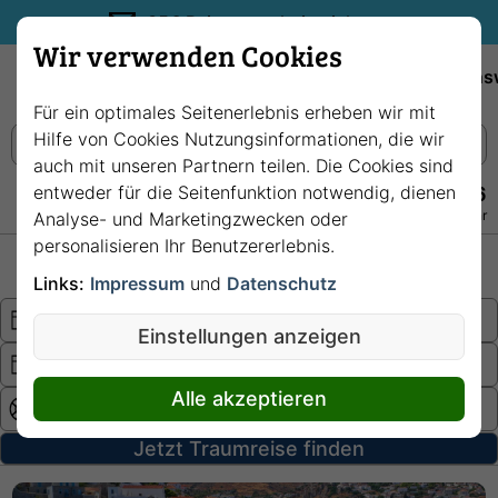
35€ Reisegutschein sichern.
Wir verwenden Cookies
Empfehlungen
Reiseziele
Reedereien
Wissens
Für ein optimales Seitenerlebnis erheben wir mit
Hilfe von Cookies Nutzungsinformationen, die wir
auch mit unseren Partnern teilen. Die Cookies sind
entweder für die Seitenfunktion notwendig, dienen
+49 228 3875 7256
Persönlich · Kostenlos · Täglich 08–22 Uhr
Analyse- und Marketingzwecken oder
personalisieren Ihr Benutzererlebnis.
Hochsee
Fluss
Links:
Impressum
und
Datenschutz
Einstellungen anzeigen
Alle akzeptieren
Jetzt Traumreise finden