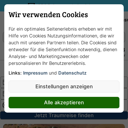
35€ Reisegutschein sichern.
Wir verwenden Cookies
Empfehlungen
Reiseziele
Reedereien
Wissens
Für ein optimales Seitenerlebnis erheben wir mit
Hilfe von Cookies Nutzungsinformationen, die wir
auch mit unseren Partnern teilen. Die Cookies sind
entweder für die Seitenfunktion notwendig, dienen
+49 228 3875 7256
Persönlich · Kostenlos · Täglich 08–22 Uhr
Analyse- und Marketingzwecken oder
personalisieren Ihr Benutzererlebnis.
Hochsee
Fluss
Links:
Impressum
und
Datenschutz
Einstellungen anzeigen
Alle akzeptieren
Jetzt Traumreise finden