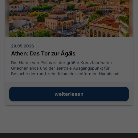
29.05.2026
Athen: Das Tor zur Ägäis
Der Hafen von Piräus ist der größte Kreuzfahrthafen
Griechenlands und der zentrale Ausgangspunkt für
Besuche der rund zehn Kilometer entfernten Hauptstadt
Athen. Mit modernisierten Terminals, hervorragenden
Metro- und Busanbindungen sowie einer perfekten
Infrastruktur für Landausflügler bietet der Hafen optimale
weiterlesen
Bedingungen für individuelle und geführte Touristen.
Erfahren Sie in unserem umfassenden Port-Guide alles
über die Anlegestellen, die besten Transferoptionen zur
Akropolis und kulinarische Geheimtipps an der Athener
Riviera.