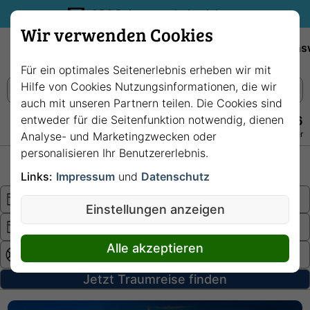
35€ Reisegutschein sichern.
Wir verwenden Cookies
Empfehlungen
Reiseziele
Reedereien
Wissens
Für ein optimales Seitenerlebnis erheben wir mit
Hilfe von Cookies Nutzungsinformationen, die wir
auch mit unseren Partnern teilen. Die Cookies sind
entweder für die Seitenfunktion notwendig, dienen
+49 228 3875 7256
Persönlich · Kostenlos · Täglich 08–22 Uhr
Analyse- und Marketingzwecken oder
personalisieren Ihr Benutzererlebnis.
Hochsee
Fluss
Links:
Impressum
und
Datenschutz
Einstellungen anzeigen
Alle akzeptieren
Jetzt Traumreise finden