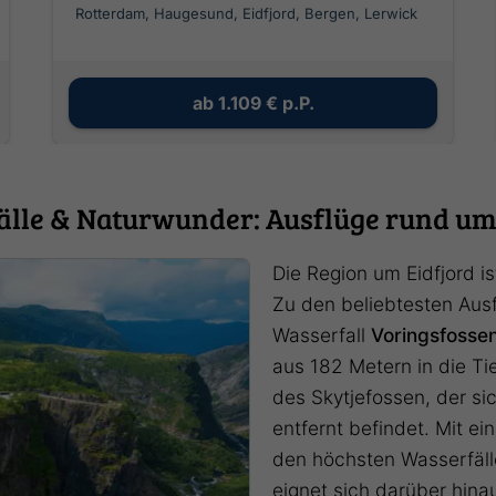
Rotterdam, Haugesund, Eidfjord, Bergen, Lerwick
ab
1.109 €
p.P.
lle & Naturwunder: Ausflüge rund um
Die Region um Eidfjord i
Zu den beliebtesten Ausf
Wasserfall
Voringsfosse
aus 182 Metern in die Tie
des Skytjefossen, der si
entfernt befindet. Mit e
den höchsten Wasserfäll
eignet sich darüber hin