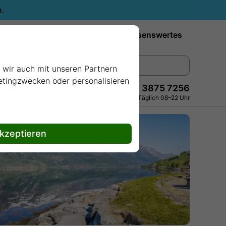
n.
Reiseziele
Reedereien
Wissenswertes
e wir auch mit unseren Partnern
ketingzwecken oder personalisieren
+49 228 3875 7256
Persönlich · Kostenlos · Täglich 08–22 Uhr
akzeptieren