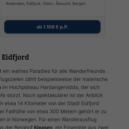
Rotterdam, Eidfjord, Olden, Ålesund, Bergen
ab
1.109 €
p.P.
 Eidfjord
st ein wahres Paradies für alle Wanderfreunde.
lugszielen zählt beispielsweise der malerische
n
im Hochplateau Hardangervidda, der sich
fe stürzt. Noch spektakulärer ist der Anblick
ch etwa 14 Kilometer von der Stadt Eidfjord
iner Fallhöhe von etwa 300 Metern gehört er zu
en in Norwegen. Für einen Wanderausflug
aus der Berghof
Kjeasen
, ein Ensemble aus zwei