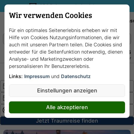
35€ Reisegutschein sichern.
Wir verwenden Cookies
Empfehlungen
Reiseziele
Reedereien
Wissens
Für ein optimales Seitenerlebnis erheben wir mit
Hilfe von Cookies Nutzungsinformationen, die wir
auch mit unseren Partnern teilen. Die Cookies sind
entweder für die Seitenfunktion notwendig, dienen
+49 228 3875 7256
Persönlich · Kostenlos · Täglich 08–22 Uhr
Analyse- und Marketingzwecken oder
personalisieren Ihr Benutzererlebnis.
Hochsee
Fluss
Links:
Impressum
und
Datenschutz
Einstellungen anzeigen
Alle akzeptieren
Jetzt Traumreise finden