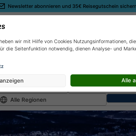
Newsletter abonnieren und
35€ Reisegutschein sicher
Empfehlungen
es
rheben wir mit Hilfe von Cookies Nutzungsinformationen, di
 für die Seitenfunktion notwendig, dienen Analyse- und Mar
tz
Hochsee
kreuzfahrten
Fluss
kreuzfahrten
Alle 
 anzeigen