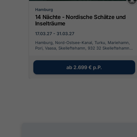
Hamburg
14 Nächte - Nordische Schätze und
Inselträume
17.03.27 - 31.03.27
Hamburg, Nord-Ostsee-Kanal, Turku, Mariehamn,
Pori, Vaasa, Skelleftehamn, 932 32 Skelleftehamn,
Schweden, Umeå, Sundsvall, Stockholm
archipelago, Stockholm, Visby
ab
2.699 €
p.P.