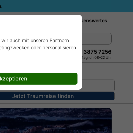
n.
Reiseziele
Reedereien
Wissenswertes
e wir auch mit unseren Partnern
ketingzwecken oder personalisieren
+49 228 3875 7256
Persönlich · Kostenlos · Täglich 08–22 Uhr
akzeptieren
Jetzt Traumreise finden