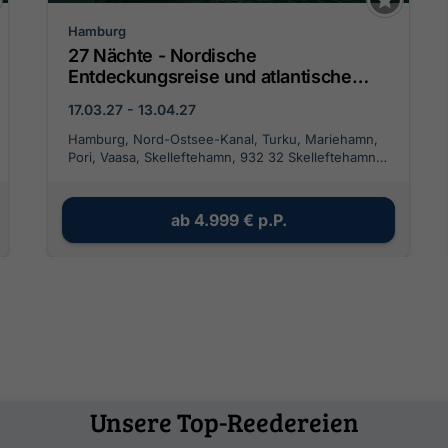
Hamburg
27 Nächte - Nordische
Entdeckungsreise und atlantische
Entspannung
17.03.27 - 13.04.27
Hamburg, Nord-Ostsee-Kanal, Turku, Mariehamn,
Pori, Vaasa, Skelleftehamn, 932 32 Skelleftehamn,
Schweden, Umeå, Sundsvall, Stockholm
archipelago, Stockholm, Visby, Portsmouth,
Falmouth, Praia da Vitória, Horta, Madalena, Velas,
ab
4.999 €
p.P.
Praia, Ponta Delgada - Sao Miguel
Unsere Top-Reedereien