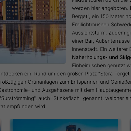
werden hier angeboten. Ei
Berget", ein 150 Meter h
Freilichtmuseen Schwede
Aussichtsturm. Zudem gib
einer Bar, Außenterrass
Innenstadt. Ein weiterer 
Naherholungs- und Skig
Einheimischen genutzt w
 Entdecken ein. Rund um den großen Platz "Stora Torget
roßzügigen Grünanlagen zum Entspannen und Genießen. 
 Gastronomie- und Ausgehszene mit dem Hauptaugenmerk
r "Surströmming", auch "Stinkefisch" genannt, welcher 
ikat empfunden wird.