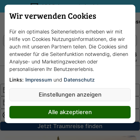
35€ Reisegutschein sichern.
Wir verwenden Cookies
Empfehlungen
Reiseziele
Reedereien
Wissens
Für ein optimales Seitenerlebnis erheben wir mit
Hilfe von Cookies Nutzungsinformationen, die wir
auch mit unseren Partnern teilen. Die Cookies sind
entweder für die Seitenfunktion notwendig, dienen
+49 228 3875 7256
Persönlich · Kostenlos · Täglich 08–22 Uhr
Analyse- und Marketingzwecken oder
personalisieren Ihr Benutzererlebnis.
Hochsee
Fluss
Links:
Impressum
und
Datenschutz
Einstellungen anzeigen
Alle akzeptieren
Jetzt Traumreise finden