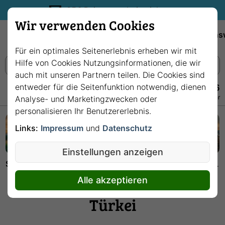
35€ Reisegutschein sichern.
Wir verwenden Cookies
Empfehlungen
Reiseziele
Reedereien
Wissens
Für ein optimales Seitenerlebnis erheben wir mit
Hilfe von Cookies Nutzungsinformationen, die wir
auch mit unseren Partnern teilen. Die Cookies sind
entweder für die Seitenfunktion notwendig, dienen
+49 228 3875 7256
Persönlich · Kostenlos · Täglich 08–22 Uhr
Analyse- und Marketingzwecken oder
personalisieren Ihr Benutzererlebnis.
Links:
Impressum
und
Datenschutz
Einstellungen anzeigen
Startseite
Hafenwelten
Istanbul: Perle im Westen der Türkei
Istanbul: Perle im Westen der
Alle akzeptieren
Türkei