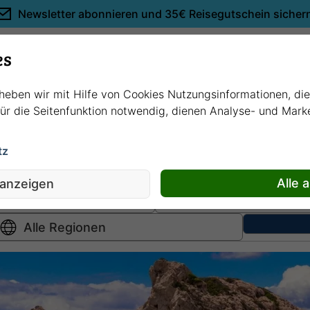
Newsletter abonnieren und
35€ Reisegutschein sicher
Empfehlungen
es
rheben wir mit Hilfe von Cookies Nutzungsinformationen, di
 für die Seitenfunktion notwendig, dienen Analyse- und Mar
tz
Hochsee
kreuzfahrten
Fluss
kreuzfahrten
Alle 
 anzeigen