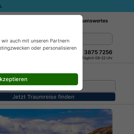
n.
Reiseziele
Reedereien
Wissenswertes
e wir auch mit unseren Partnern
ketingzwecken oder personalisieren
+49 228 3875 7256
Persönlich · Kostenlos · Täglich 08–22 Uhr
akzeptieren
Jetzt Traumreise finden