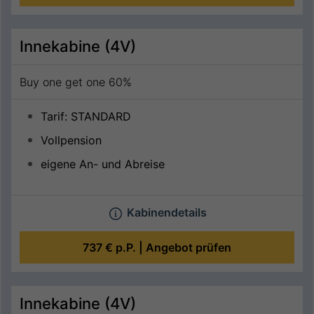
Innekabine (4V)
Buy one get one 60%
Tarif: STANDARD
Vollpension
eigene An- und Abreise
Kabinendetails
737 €
p.P. |
Angebot prüfen
Innekabine (4V)