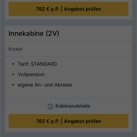
762 €
p.P. |
Angebot prüfen
Innekabine (2V)
Kicker
Tarif: STANDARD
Vollpension
eigene An- und Abreise
Kabinendetails
762 €
p.P. |
Angebot prüfen