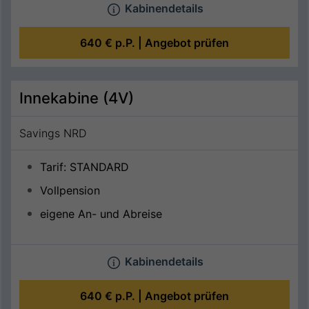
Kabinendetails
640 €
p.P. |
Angebot prüfen
Innekabine (4V)
Savings NRD
Tarif: STANDARD
Vollpension
eigene An- und Abreise
Kabinendetails
640 €
p.P. |
Angebot prüfen