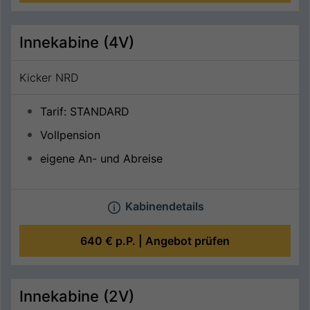
Innekabine (4V)
Kicker NRD
Tarif: STANDARD
Vollpension
eigene An- und Abreise
Kabinendetails
640 €
p.P. |
Angebot prüfen
Innekabine (2V)