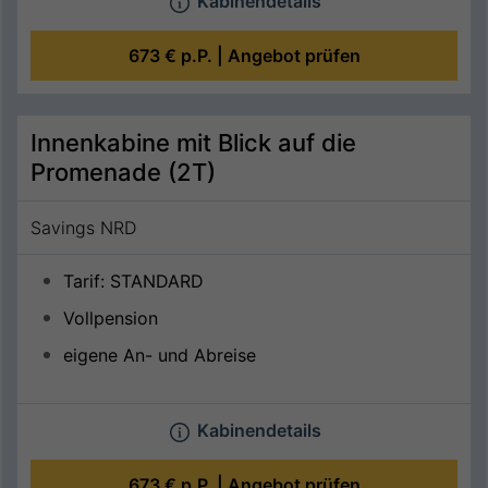
Kabinendetails
673 €
p.P. |
Angebot prüfen
Innenkabine mit Blick auf die
Promenade (2T)
Savings NRD
Tarif: STANDARD
Vollpension
eigene An- und Abreise
Kabinendetails
673 €
p.P. |
Angebot prüfen