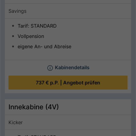
Savings
Tarif: STANDARD
Vollpension
eigene An- und Abreise
Kabinendetails
737 €
p.P. |
Angebot prüfen
Innekabine (4V)
Kicker