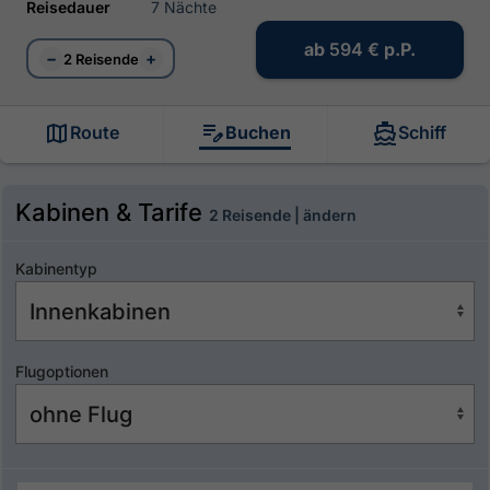
Reisedauer
7 Nächte
ab
594 €
p.P.
−
+
2 Reisende
Route
Buchen
Schiff
Kabinen & Tarife
2 Reisende | ändern
Kabinentyp
Flugoptionen