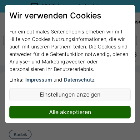
35€ Reisegutschein sichern.
Wir verwenden Cookies
Empfehlungen
Reiseziele
Reedereien
Wissens
Für ein optimales Seitenerlebnis erheben wir mit
Hilfe von Cookies Nutzungsinformationen, die wir
auch mit unseren Partnern teilen. Die Cookies sind
entweder für die Seitenfunktion notwendig, dienen
+49 228 3875 7256
Persönlich · Kostenlos · Täglich 08–22 Uhr
Analyse- und Marketingzwecken oder
personalisieren Ihr Benutzererlebnis.
Links:
Impressum
und
Datenschutz
7 Nächte -
KREUZFAHRT IN DER
Einstellungen anzeigen
WESTLICHEN KARIBIK
mit Mariner of the Seas
Alle akzeptieren
7 Nächte von/bis New Orleans
Karibik