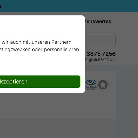
n.
Reiseziele
Reedereien
Wissenswertes
e wir auch mit unseren Partnern
ketingzwecken oder personalisieren
+49 228 3875 7256
Persönlich · Kostenlos · Täglich 08–22 Uhr
akzeptieren