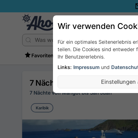
Wir verwenden Cook
Für ein optimales Seitenerlebnis e
teilen. Die Cookies sind entweder
Favoriten
Ihr Benutzererlebnis.
Links:
Impressum
und
Datenschu
7 Nächte - Inselträume der Kar
Einstellungen
7 Nächte von Marigot bis San Juan
Karibik