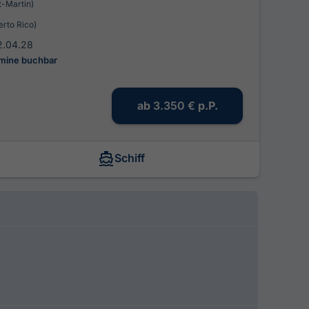
t-Martin)
erto Rico)
2.04.28
rmine buchbar
ab
3.350 €
p.P.
Schiff