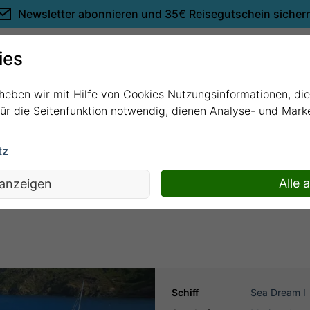
Newsletter abonnieren und
35€ Reisegutschein sicher
Empfehlungen
ies
rheben wir mit Hilfe von Cookies Nutzungsinformationen, di
 für die Seitenfunktion notwendig, dienen Analyse- und Mar
tz
ibik mit Sea Dream I
Alle 
 anzeigen
Schiff
Sea Dream I