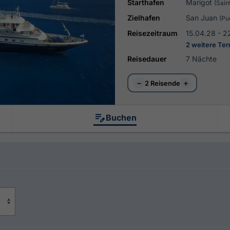
Starthafen
Marigot
(Sain
Zielhafen
San Juan
(Pu
Reisezeitraum
15.04.28 - 2
2 weitere Te
Reisedauer
7 Nächte
−
+
2 Reisende
Buchen