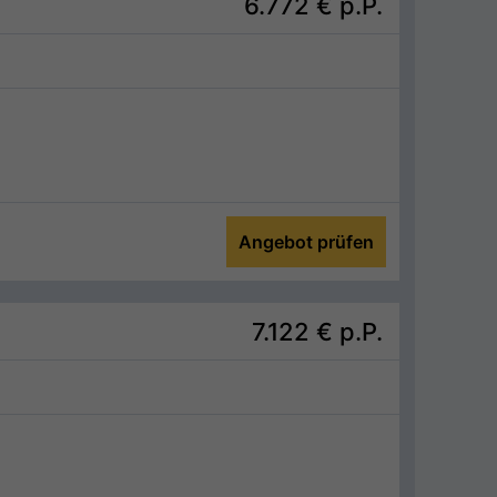
6.772 €
p.P.
Angebot prüfen
7.122 €
p.P.