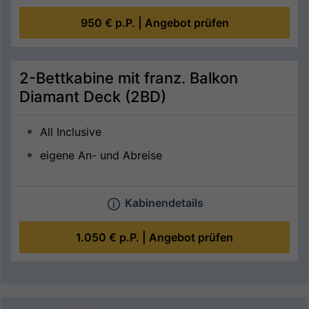
950 €
p.P. |
Angebot prüfen
2-Bettkabine mit franz. Balkon
Diamant Deck (2BD)
All Inclusive
eigene An- und Abreise
Kabinendetails
1.050 €
p.P. |
Angebot prüfen