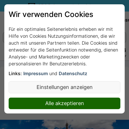
35€ Reisegutschein sichern.
Wir verwenden Cookies
Empfehlungen
Reiseziele
Reedereien
Wissens
Für ein optimales Seitenerlebnis erheben wir mit
Hilfe von Cookies Nutzungsinformationen, die wir
auch mit unseren Partnern teilen. Die Cookies sind
entweder für die Seitenfunktion notwendig, dienen
+49 228 3875 7256
Persönlich · Kostenlos · Täglich 08–22 Uhr
Analyse- und Marketingzwecken oder
personalisieren Ihr Benutzererlebnis.
Links:
Impressum
und
Datenschutz
3 Nächte - Pariser Flair
mit MS VIVA BEYOND
Einstellungen anzeigen
3 Nächte von/bis Paris
Alle akzeptieren
Seine