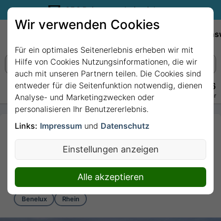
35€ Reisegutschein sichern.
Wir verwenden Cookies
Empfehlungen
Reiseziele
Reedereien
Wissens
Für ein optimales Seitenerlebnis erheben wir mit
Hilfe von Cookies Nutzungsinformationen, die wir
auch mit unseren Partnern teilen. Die Cookies sind
entweder für die Seitenfunktion notwendig, dienen
+49 228 3875 7256
Persönlich · Kostenlos · Täglich 08–22 Uhr
Analyse- und Marketingzwecken oder
personalisieren Ihr Benutzererlebnis.
Links:
Impressum
und
Datenschutz
4 Nächte - Rheinromantik
& Grachtenzauber mit MS
Einstellungen anzeigen
VIVA ENJOY
4 Nächte von/bis Düsseldorf
Alle akzeptieren
Benelux
Rhein