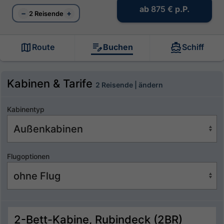
ab
875 €
p.P.
−
+
2 Reisende
Route
Buchen
Schiff
Kabinen & Tarife
2 Reisende | ändern
Kabinentyp
Flugoptionen
2-Bett-Kabine, Rubindeck (2BR)