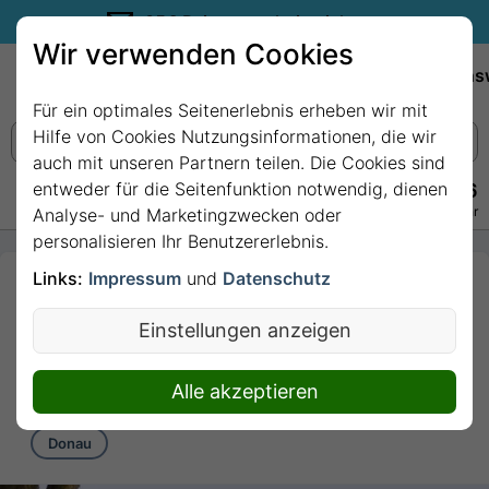
35€ Reisegutschein sichern.
Wir verwenden Cookies
Empfehlungen
Reiseziele
Reedereien
Wissens
Für ein optimales Seitenerlebnis erheben wir mit
Hilfe von Cookies Nutzungsinformationen, die wir
auch mit unseren Partnern teilen. Die Cookies sind
entweder für die Seitenfunktion notwendig, dienen
+49 228 3875 7256
Persönlich · Kostenlos · Täglich 08–22 Uhr
Analyse- und Marketingzwecken oder
personalisieren Ihr Benutzererlebnis.
Links:
Impressum
und
Datenschutz
7 Nächte - Donauklänge
& Städtezauber mit MS
Einstellungen anzeigen
VIVA TIARA
7 Nächte von/bis Passau
Alle akzeptieren
Donau