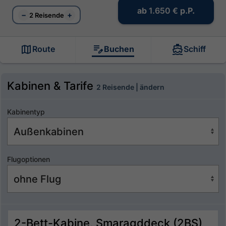
ab
1.650 €
p.P.
−
+
2 Reisende
Route
Buchen
Schiff
Kabinen & Tarife
2 Reisende | ändern
Kabinentyp
Flugoptionen
2-Bett-Kabine, Smaragddeck (2BS)