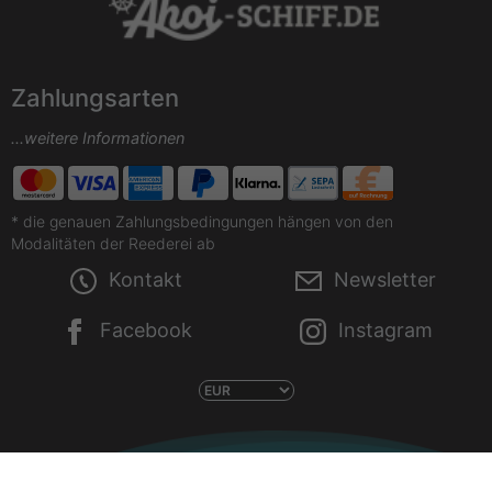
Zahlungsarten
...weitere Informationen
* die genauen Zahlungsbedingungen hängen von den
Modalitäten der Reederei ab
Kontakt
Newsletter
Facebook
Instagram