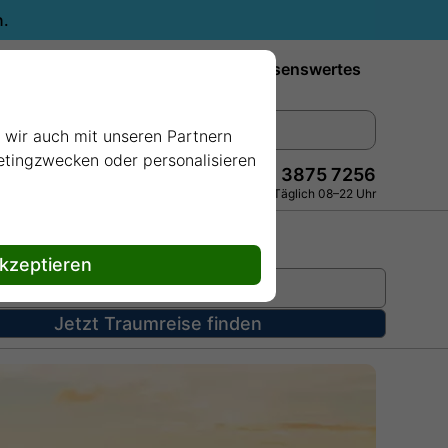
n.
Reiseziele
Reedereien
Wissenswertes
e wir auch mit unseren Partnern
ketingzwecken oder personalisieren
+49 228 3875 7256
Persönlich · Kostenlos · Täglich 08–22 Uhr
akzeptieren
Jetzt Traumreise finden