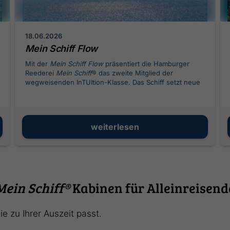
18.06.2026
Mein Schiff Flow
Mit der
Mein Schiff Flow
präsentiert die Hamburger
Reederei
Mein Schiff
® das zweite Mitglied der
wegweisenden InTUItion-Klasse. Das Schiff setzt neue
Maßstäbe in Sachen Architektur, Nachhaltigkeit durch
LNG-Antrieb und ein modernisiertes Premium Alles
Inklusive Konzept. Wir werfen einen detaillierten Blick
auf die Highlights des kommenden Flottenmitglieds.
weiterlesen
Mein Schiff®
Kabinen für Alleinreisend
e zu Ihrer Auszeit passt.