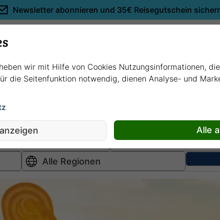
Newsletter abonnieren und
35€ Reisegutschein sicher
Empfehlungen
es
rheben wir mit Hilfe von Cookies Nutzungsinformationen, di
 für die Seitenfunktion notwendig, dienen Analyse- und Mar
tz
Hochsee
kreuzfahrten
Fluss
kreuzfahrten
Alle 
 anzeigen