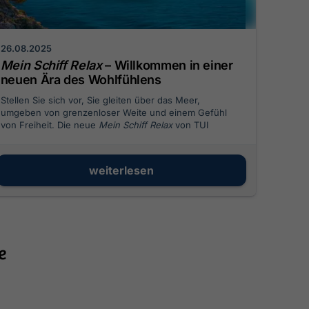
26.08.2025
Mein Schiff Relax
– Willkommen in einer
neuen Ära des Wohlfühlens
Stellen Sie sich vor, Sie gleiten über das Meer,
umgeben von grenzenloser Weite und einem Gefühl
von Freiheit. Die neue
Mein Schiff Relax
von TUI
Cruises macht genau das möglich. Als erstes Schiff der
innovativen InTUItion-Klasse wurde sie von Grund auf
neu erdacht, um Ihnen mehr Raum, mehr Genuss und
weiterlesen
mehr Entspannung zu bieten.
e