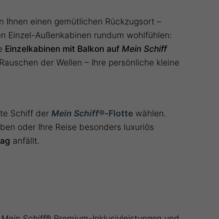
n Ihnen einen gemütlichen Rückzugsort –
 den Einzel-Außenkabinen rundum wohlfühlen:
ie
Einzelkabinen mit Balkon auf
Mein Schiff
e Rauschen der Wellen – Ihre persönliche kleine
te Schiff der
Mein Schiff®-
Flotte
wählen.
ben oder Ihre Reise besonders luxuriös
lag
anfällt.
n
Mein Schiff
® Premium-Inklusivleistungen und