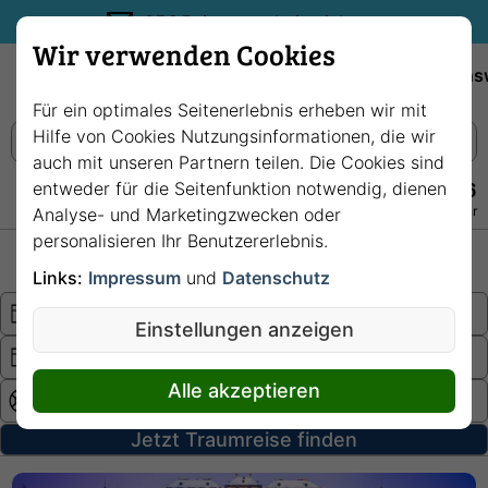
35€ Reisegutschein sichern.
Wir verwenden Cookies
Empfehlungen
Reiseziele
Reedereien
Wissens
Für ein optimales Seitenerlebnis erheben wir mit
Hilfe von Cookies Nutzungsinformationen, die wir
auch mit unseren Partnern teilen. Die Cookies sind
entweder für die Seitenfunktion notwendig, dienen
+49 228 3875 7256
Persönlich · Kostenlos · Täglich 08–22 Uhr
Analyse- und Marketingzwecken oder
personalisieren Ihr Benutzererlebnis.
Hochsee
Fluss
Links:
Impressum
und
Datenschutz
Einstellungen anzeigen
Alle akzeptieren
Jetzt Traumreise finden