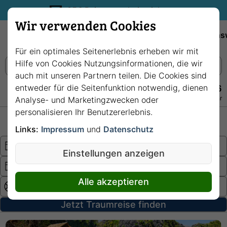
35€ Reisegutschein sichern.
Wir verwenden Cookies
Empfehlungen
Reiseziele
Reedereien
Wissens
Für ein optimales Seitenerlebnis erheben wir mit
Hilfe von Cookies Nutzungsinformationen, die wir
auch mit unseren Partnern teilen. Die Cookies sind
entweder für die Seitenfunktion notwendig, dienen
+49 228 3875 7256
Persönlich · Kostenlos · Täglich 08–22 Uhr
Analyse- und Marketingzwecken oder
personalisieren Ihr Benutzererlebnis.
Hochsee
Fluss
Links:
Impressum
und
Datenschutz
Einstellungen anzeigen
Alle akzeptieren
Jetzt Traumreise finden