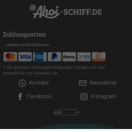
Zahlungsarten
...weitere Informationen
* die genauen Zahlungsbedingungen hängen von den
Modalitäten der Reederei ab
Kontakt
Newsletter
Facebook
Instagram