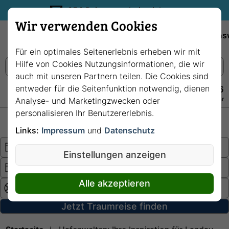
35€ Reisegutschein sichern.
Wir verwenden Cookies
Empfehlungen
Reiseziele
Reedereien
Wissens
Für ein optimales Seitenerlebnis erheben wir mit
Hilfe von Cookies Nutzungsinformationen, die wir
auch mit unseren Partnern teilen. Die Cookies sind
entweder für die Seitenfunktion notwendig, dienen
+49 228 3875 7256
Persönlich · Kostenlos · Täglich 08–22 Uhr
Analyse- und Marketingzwecken oder
personalisieren Ihr Benutzererlebnis.
Hochsee
Fluss
Links:
Impressum
und
Datenschutz
Einstellungen anzeigen
Alle akzeptieren
Jetzt Traumreise finden