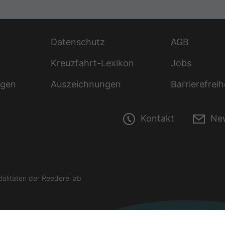
Datenschutz
AGB
Kreuzfahrt-Lexikon
Jobs
ngen
Auszeichnungen
Barrierefreih
Kontakt
New
litäten der Reederei ab