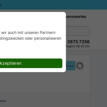
n.
Reiseziele
Reedereien
Wissenswertes
e wir auch mit unseren Partnern
ketingzwecken oder personalisieren
+49 228 3875 7256
Persönlich · Kostenlos · Täglich 08–22 Uhr
akzeptieren
Relax