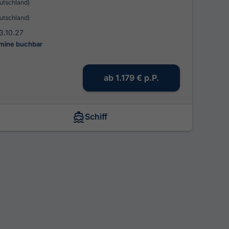
utschland)
utschland)
3.10.27
rmine buchbar
ab
1.179 €
p.P.
Schiff