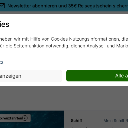
Newsletter abonnieren und
35€ Reisegutschein sicher
Empfehlungen
ies
rheben wir mit Hilfe von Cookies Nutzungsinformationen, di
 für die Seitenfunktion notwendig, dienen Analyse- und Mar
tz
 ab/bis Hamburg mit Mein Schiff Relax
Alle 
 anzeigen
kreuzfahrten
Schiff
Mein Schiff 