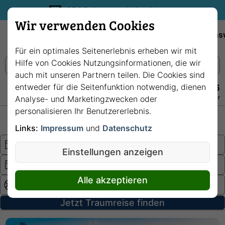
35€ Reisegutschein sichern.
Wir verwenden Cookies
Empfehlungen
Reiseziele
Reedereien
Wissens
Für ein optimales Seitenerlebnis erheben wir mit
Hilfe von Cookies Nutzungsinformationen, die wir
auch mit unseren Partnern teilen. Die Cookies sind
entweder für die Seitenfunktion notwendig, dienen
+49 228 3875 7256
Persönlich · Kostenlos · Täglich 08–22 Uhr
Analyse- und Marketingzwecken oder
personalisieren Ihr Benutzererlebnis.
Hochsee
Fluss
Links:
Impressum
und
Datenschutz
Einstellungen anzeigen
Alle akzeptieren
Jetzt Traumreise finden