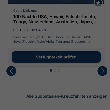
Costa Deliziosa
100 Nächte USA, Hawaii, Fidschi-Inseln,
Tonga, Neuseeland, Australien, Japan,
Südkorea, Taiwan, China, Singapur,
03.01.28 - 12.04.28
Malaysia, Thailand
San Francisco (USA), Hilo, Honolulu (Hawaii), APIA,
Suva (Fidschi), Nuhu'Alofa, Tauranga (Neuseeland),
Auckland (Neuseeland), Bay of Island, Melbourne
(Australien), Sydney (Australien), Sydney (Australien),
Cairns (Australien), Rabaul, Tokio (Japan), Tokio
Verfügbarkeit prüfen
(Japan), Shimizu/Shizuoka, Kobe (Kyoto), Sasebo,
Busan (Südkorea), Keelung / Taipeh, Hongkong
(China), Phu My / Ho-Chi-Minh-Stadt, Singapur
(Singapur), Port Klang, Penang (Malaysia), Langkawi
(Malaysia), Phuket (Thailand), Colombo (Sri Lanka),
Malé (Malediven), Port Louis (Mauritius), Durban
(Südafrika), Port Elizabeth, Cape Town (Südafrika),
Walvis Bay (Namibia), Mindelo, Las Palmas/ Gran
Canaria, Barcelona (Spanien), Marseille (Frankreich),
Alle Südostasien-Kreuzfahrten anzeigen
Savona (Italien), Civitavecchia | Rom