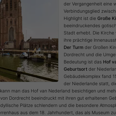
der Vergangenheit eine 
Verbindungsglied zwisch
Highlight ist die
Große K
beeindruckendes gotisch
Stadt erhebt. Die Kirche
ihre prächtige Innenaus
Der Turm
der Großen Kir
Dordrecht und die Umgeb
Bedeutung ist das
Hof v
Geburtsort
der Niederlan
Gebäudekomplex fand 157
der Niederlande statt, di
e kann man das Hof van Nederland besichtigen und meh
von Dordrecht beeindruckt mit ihren gut erhaltenen G
dyllische Plätze schlendern und die besondere Atmosp
errenhaus aus dem 18. Jahrhundert, das als Museum zug