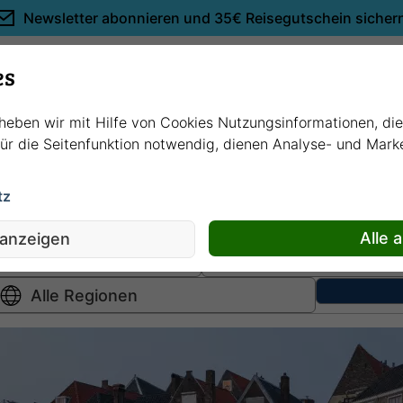
Newsletter abonnieren und
35€ Reisegutschein sicher
Empfehlungen
es
rheben wir mit Hilfe von Cookies Nutzungsinformationen, di
 für die Seitenfunktion notwendig, dienen Analyse- und Mar
tz
Hochsee
kreuzfahrten
Fluss
kreuzfahrten
Alle 
 anzeigen