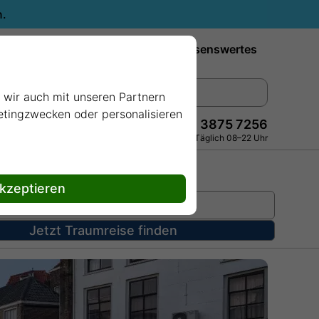
n.
Reiseziele
Reedereien
Wissenswertes
e wir auch mit unseren Partnern
ketingzwecken oder personalisieren
+49 228 3875 7256
Persönlich · Kostenlos · Täglich 08–22 Uhr
akzeptieren
Jetzt Traumreise finden