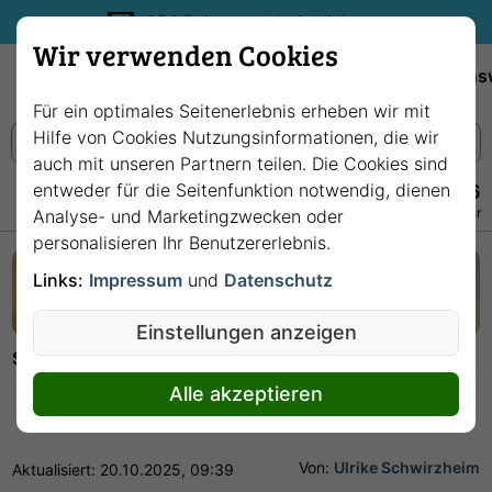
35€ Reisegutschein sichern.
Wir verwenden Cookies
Empfehlungen
Reiseziele
Reedereien
Wissens
Für ein optimales Seitenerlebnis erheben wir mit
Hilfe von Cookies Nutzungsinformationen, die wir
auch mit unseren Partnern teilen. Die Cookies sind
entweder für die Seitenfunktion notwendig, dienen
+49 228 3875 7256
Persönlich · Kostenlos · Täglich 08–22 Uhr
Analyse- und Marketingzwecken oder
personalisieren Ihr Benutzererlebnis.
Links:
Impressum
und
Datenschutz
Einstellungen anzeigen
Startseite
Reedereien
AIDA PREMIUM ALL IN Tarif
Alle akzeptieren
AIDA PREMIUM ALL IN Tarif
Von:
Ulrike Schwirzheim
Aktualisiert: 20.10.2025, 09:39