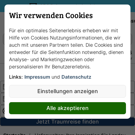
35€ Reisegutschein sichern.
Wir verwenden Cookies
Empfehlungen
Reiseziele
Reedereien
Wissens
Für ein optimales Seitenerlebnis erheben wir mit
Hilfe von Cookies Nutzungsinformationen, die wir
auch mit unseren Partnern teilen. Die Cookies sind
entweder für die Seitenfunktion notwendig, dienen
+49 228 3875 7256
Persönlich · Kostenlos · Täglich 08–22 Uhr
Analyse- und Marketingzwecken oder
personalisieren Ihr Benutzererlebnis.
Hochsee
Fluss
Links:
Impressum
und
Datenschutz
Einstellungen anzeigen
Alle akzeptieren
Jetzt Traumreise finden