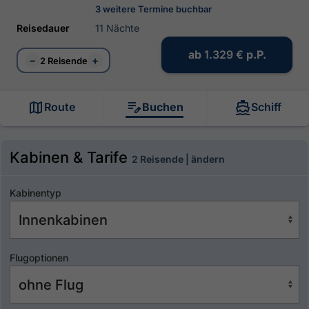
3 weitere Termine buchbar
Reisedauer
11 Nächte
ab
1.329 €
p.P.
−
+
2 Reisende
Route
Buchen
Schiff
Kabinen & Tarife
2 Reisende | ändern
Kabinentyp
Flugoptionen