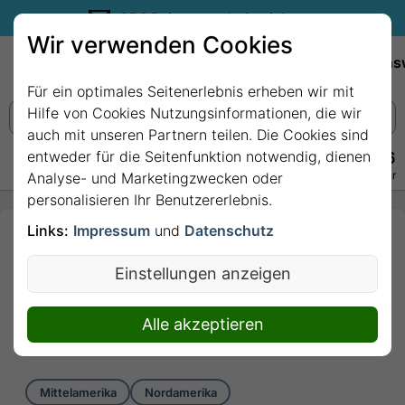
35€ Reisegutschein sichern.
Wir verwenden Cookies
Empfehlungen
Reiseziele
Reedereien
Wissens
Für ein optimales Seitenerlebnis erheben wir mit
Hilfe von Cookies Nutzungsinformationen, die wir
auch mit unseren Partnern teilen. Die Cookies sind
entweder für die Seitenfunktion notwendig, dienen
+49 228 3875 7256
Persönlich · Kostenlos · Täglich 08–22 Uhr
Analyse- und Marketingzwecken oder
personalisieren Ihr Benutzererlebnis.
Links:
Impressum
und
Datenschutz
11 Nächte -
Karibische
Einstellungen anzeigen
Entdeckungsreise
mit Norwegian Sun
Alle akzeptieren
11 Nächte von/bis Miami
Mittelamerika
Nordamerika