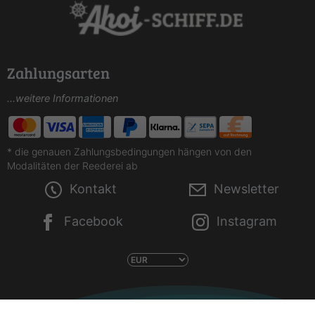
Zahlungsarten
...weitere Informationen
* die genauen Zahlungsbedingungen hängen von den
Modalitäten der Reederei ab
Kontakt
Newsletter
Facebook
Instagram