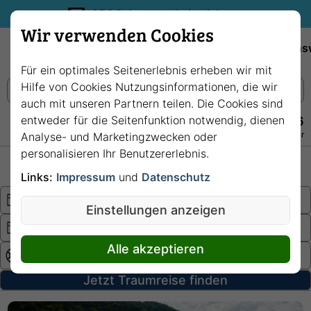
35€ Reisegutschein sichern.
Wir verwenden Cookies
Empfehlungen
Reiseziele
Reedereien
Wissens
Für ein optimales Seitenerlebnis erheben wir mit
Hilfe von Cookies Nutzungsinformationen, die wir
auch mit unseren Partnern teilen. Die Cookies sind
entweder für die Seitenfunktion notwendig, dienen
+49 228 3875 7256
Persönlich · Kostenlos · Täglich 08–22 Uhr
Analyse- und Marketingzwecken oder
personalisieren Ihr Benutzererlebnis.
Hochsee
Fluss
Links:
Impressum
und
Datenschutz
Einstellungen anzeigen
Alle akzeptieren
Jetzt Traumreise finden